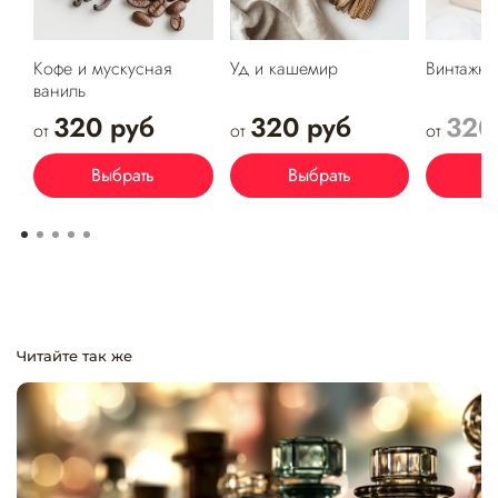
Кофе и мускусная
Уд и кашемир
Винтажна
ваниль
320 руб
320 руб
320
от
от
от
Выбрать
Выбрать
В
Читайте так же