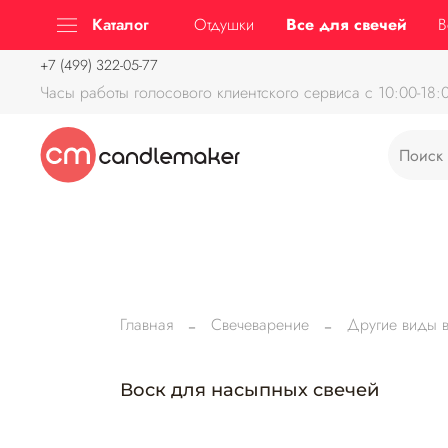
 при заказе от 3500 руб
Бесплатная доставка до ПВЗ при 
Каталог
Отдушки
Все для свечей
В
‭+7 (499) 322-05-77‬
Часы работы голосового клиентского сервиса с 10:00-18:0
Главная
Свечеварение
Другие виды 
Воск для насыпных свечей