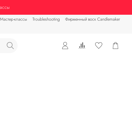
зе от 3500 руб
Бесплатная доставка до ПВЗ при заказе от
лассы
Мастер-классы
Troubleshooting
Фирменный воск Candlemaker