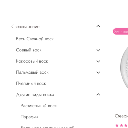
Свечеварение
Хит про
Весь Свечной воск
Соевый воск
Кокосовый воск
Пальмовый воск
Пчелиный воск
Другие виды воска
Растительный воск
Стеари
Парафин
Воск для насыпных свечей