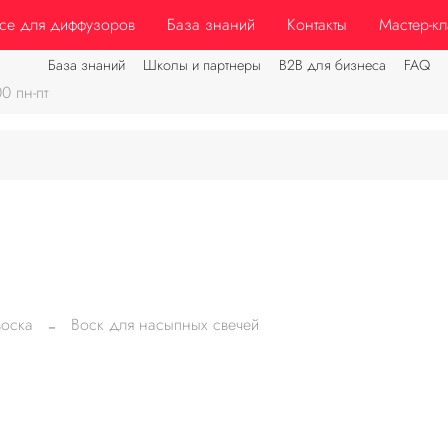
заказе от 3500 руб
Бесплатная доставка до ПВЗ при зака
се для диффузоров
База знаний
Контакты
Мастер-к
База знаний
Школы и партнеры
B2B для бизнеса
FAQ
0 пн-пт
воска
Воск для насыпных свечей