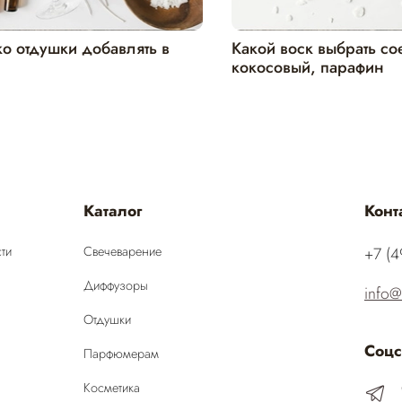
о отдушки добавлять в
Какой воск выбрать со
кокосовый, парафин
Каталог
Конт
ти
Свечеварение
‭+7 (
Диффузоры
info@
Отдушки
Соцс
Парфюмерам
Косметика