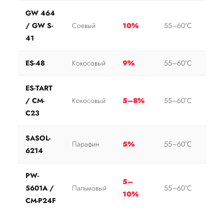
GW 464
/ GW S-
Соевый
10%
55–60°С
41
ES-48
Кокосовый
9%
55–60°С
ES-TART
/ CM-
Кокосовый
5–8%
55–60°С
C23
SASOL-
Парафин
5%
55–60°С
6214
PW-
5–
5601A /
Пальмовый
55–60°С
10%
CM-P24F