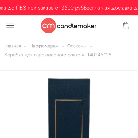
ка до ПВЗ при заказе от 3500 руб
Бесплатная доставка д
Главная
Парфюмерам
Флаконы
Коробка для парфюмерного флакона 140*45*28