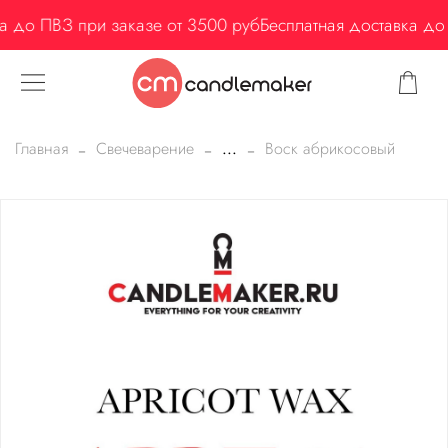
а до ПВЗ при заказе от 3500 руб
Бесплатная доставка до 
Главная
Свечеварение
...
Воск абрикосовый