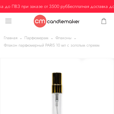
а до ПВЗ при заказе от 3500 руб
Бесплатная доставка до
Главная
Парфюмерам
Флаконы
Флакон парфюмерный PARIS 10 мл с золотым спреем